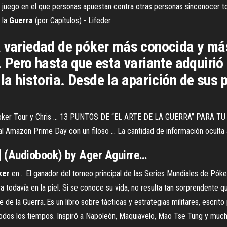
juego en el que personas apuestan contra otras personas sinconocer tod
la
Guerra
(por Capítulos) - Lifeder
a variedad de póker más conocida y má
. Pero hasta que esta variante adquirió
a historia. Desde la aparición de sus p
d Poker Tour y Chris ... 13 PUNTOS DE “EL ARTE DE LA GUERRA” PARA TU 
a al Amazon Prime Day con un filoso ... La cantidad de información oculta a 
] (Audiobook) by Ager Aguirre…
ker
en… El ganador del torneo principal de las Series Mundiales de Pók
ra todavía en la piel. Si se conoce su vida, no resulta tan sorprendente 
 de la Guerra..Es un libro sobre tácticas y estrategias militares, escrito
 todos los tiempos. Inspiró a Napoleón, Maquiavelo, Mao Tse Tung y much