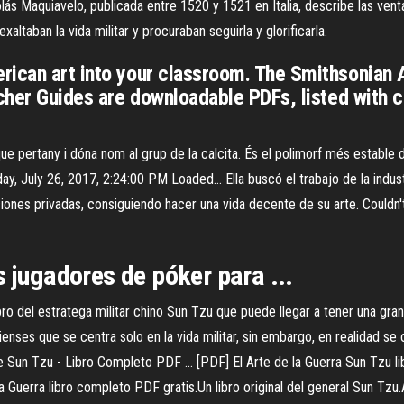
lás Maquiavelo, publicada entre 1520 y 1521 en Italia, describe las venta
ltaban la vida militar y procuraban seguirla y glorificarla.
rican art into your classroom. The Smithsonian
acher Guides are downloadable PDFs, listed with
que pertany i dóna nom al grup de la calcita. És el polimorf més estable 
ay, July 26, 2017, 2:24:00 PM Loaded…
Ella buscó el trabajo de la indu
isiones privadas, consiguiendo hacer una vida decente de su arte. Couldn
s jugadores de póker para ...
ro del estratega militar chino Sun Tzu que puede llegar a tener una gran
enses que se centra solo en la vida militar, sin embargo, en realidad se 
de Sun Tzu - Libro Completo PDF ... [PDF] El Arte de la Guerra Sun Tzu li
 Guerra libro completo PDF gratis.Un libro original del general Sun Tz