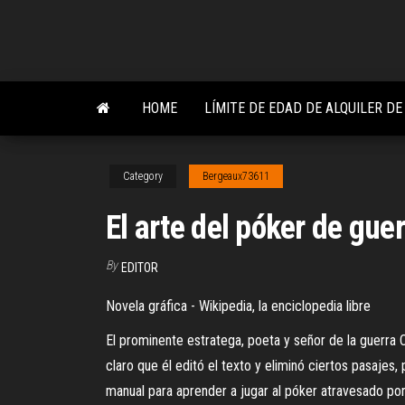
Skip
to
the
content
HOME
LÍMITE DE EDAD DE ALQUILER D
Category
Bergeaux73611
El arte del póker de gue
By
EDITOR
Novela gráfica - Wikipedia, la enciclopedia libre
El prominente estratega, poeta y señor de la guerra C
claro que él editó el texto y eliminó ciertos pasajes
manual para aprender a jugar al póker atravesado por 