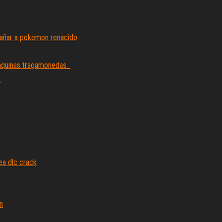
añar a pokemon renacido
máquinas tragamonedas_
_
ea dlc crack
n