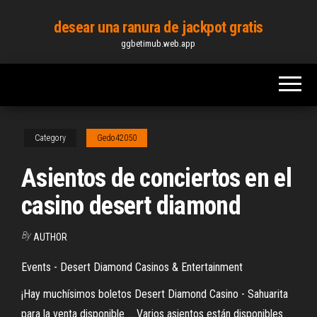
Skip
desear una ranura de jackpot gratis
to
ggbetimub.web.app
the
content
Category
Gedo42050
Asientos de conciertos en el
casino desert diamond
By
AUTHOR
Events - Desert Diamond Casinos & Entertainment
¡Hay muchísimos boletos Desert Diamond Casino - Sahuarita
para la venta disponible ... Varios asientos están disponibles