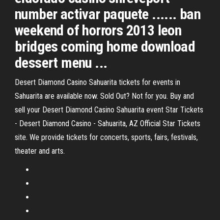
number activar paquete ...... ban
weekend of horrors 2013 leon
bridges coming home download
dessert menu ...
Desert Diamond Casino Sahuarita tickets for events in
Sahuarita are available now. Sold Out? Not for you. Buy and
sell your Desert Diamond Casino Sahuarita event Star Tickets
- Desert Diamond Casino - Sahuarita, AZ Official Star Tickets
site. We provide tickets for concerts, sports, fairs, festivals,
theater and arts.