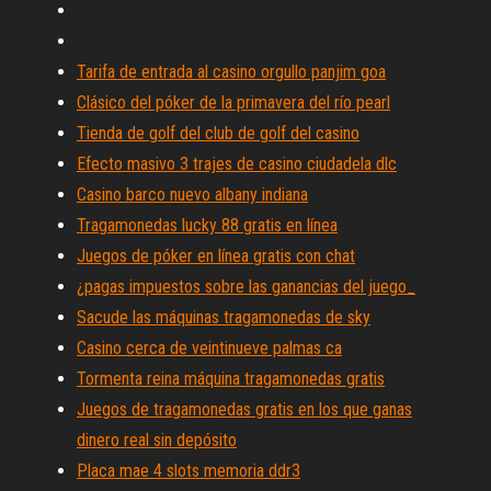
Tarifa de entrada al casino orgullo panjim goa
Clásico del póker de la primavera del río pearl
Tienda de golf del club de golf del casino
Efecto masivo 3 trajes de casino ciudadela dlc
Casino barco nuevo albany indiana
Tragamonedas lucky 88 gratis en línea
Juegos de póker en línea gratis con chat
¿pagas impuestos sobre las ganancias del juego_
Sacude las máquinas tragamonedas de sky
Casino cerca de veintinueve palmas ca
Tormenta reina máquina tragamonedas gratis
Juegos de tragamonedas gratis en los que ganas
dinero real sin depósito
Placa mae 4 slots memoria ddr3