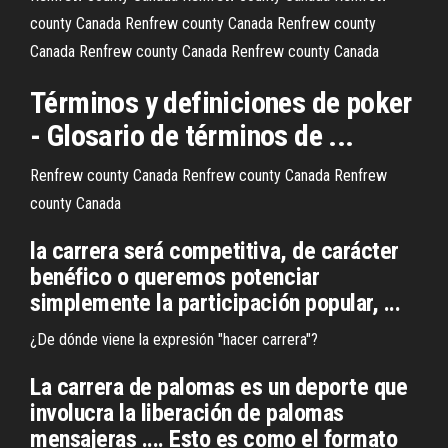
county Canada
Renfrew county Canada
Renfrew county
Canada
Renfrew county Canada
Renfrew county Canada
Términos y definiciones de poker
- Glosario de términos de ...
Renfrew county Canada
Renfrew county Canada
Renfrew
county Canada
la carrera será competitiva, de carácter
benéfico o queremos potenciar
simplemente la participación popular, ...
¿De dónde viene la expresión "hacer carrera"?
La carrera de palomas es un deporte que
involucra la liberación de palomas
mensajeras .... Esto es como el formato