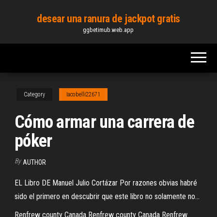
Skip
desear una ranura de jackpot gratis
to
ggbetimub.web.app
the
content
Category
Iacobelli22671
Cómo armar una carrera de
póker
By
AUTHOR
EL Libro DE Manuel Julio Cortázar Por razones obvias habré
sido el primero en descubrir que este libro no solamente no...
Renfrew county Canada
Renfrew county Canada
Renfrew