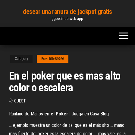
Skip
desear una ranura de jackpot gratis
to
ggbetimub.web.app
the
content
Category
Rowcliffe86966
En el poker que es mas alto
color o escalera
By
GUEST
Ranking de Manos
en
el
Poker
| Juega en Casa Blog
... ejemplo muestra un color de as, que es el más alto ... mano
más fuerte del poker es la escalera de color, ... mas vale, es la