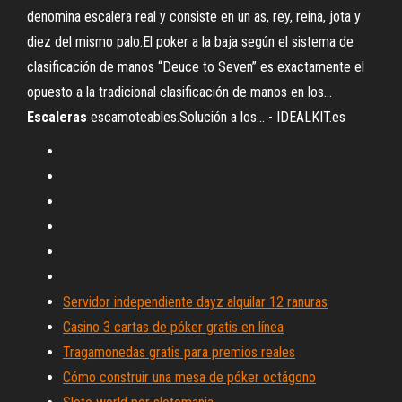
denomina escalera real y consiste en un as, rey, reina, jota y
diez del mismo palo.El poker a la baja según el sistema de
clasificación de manos “Deuce to Seven” es exactamente el
opuesto a la tradicional clasificación de manos en los...
Escaleras
escamoteables.Solución a los... - IDEALKIT.es
Servidor independiente dayz alquilar 12 ranuras
Casino 3 cartas de póker gratis en línea
Tragamonedas gratis para premios reales
Cómo construir una mesa de póker octágono