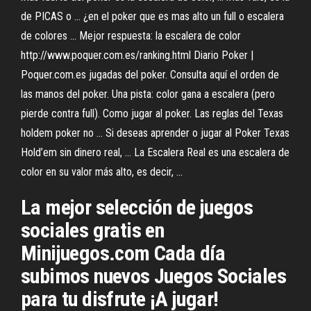
de PICAS o ... ¿en el poker que es mas alto un full o escalera
de colores ... Mejor respuesta: la escalera de color
http://www.poquer.com.es/ranking.html Diario Poker |
Poquer.com.es jugadas del poker. Consulta aquí el orden de
las manos del poker. Una pista: color gana a escalera (pero
pierde contra full). Como jugar al poker. Las reglas del Texas
holdem poker no ... Si deseas aprender o jugar al Poker Texas
Hold’em sin dinero real, ... La Escalera Real es una escalera de
color en su valor más alto, es decir, ...
La mejor selección de juegos
sociales gratis en
Minijuegos.com Cada día
subimos nuevos Juegos Sociales
para tu disfrute ¡A jugar!