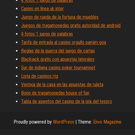
4 fotos 1 juego de palabras
Casino en línea uk inter
Juego de rueda de la fortuna de muebles
Juegos de tragamonedas gratis autoridad de android
4 fotos 1 juego de palabras
Tarifa de entrada al casino orgullo panjim goa
Reglas de la guerra del juego de cartas
Blackjack gratis con apuestas laterales
Sur de indiana casino poker tournamnet
Lista de casinos rtg
Ventaja de la casa en las apuestas de ruleta
Bono de tragamonedas house of fun
Tabla de asientos del casino de la isla del tesoro
Proudly powered by
WordPress
|
Theme:
Envo Magazine