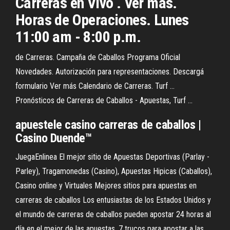
Carreras en Vivo . Ver más.
Horas de Operaciones. Lunes
11:00 am - 8:00 p.m.
de Carreras. Campaña de Caballos Programa Oficial
Novedades. Autorización para representaciones. Descargá
formulario Ver más Calendario de Carreras. Turf ...
Pronósticos de Carreras de Caballos - Apuestas, Turf ...
apuestele casino carreras de caballos |
Casino Duende™
JuegaEnlinea El mejor sitio de Apuestas Deportivas (Parlay -
Parley), Tragamonedas (Casino), Apuestas Hipicas (Caballos),
Casino online y Virtuales Mejores sitios para apuestas en
carreras de caballos Los entusiastas de los Estados Unidos y
el mundo de carreras de caballos pueden apostar 24 horas al
día en el mejor de las apuestas. 7 trucos para apostar a las