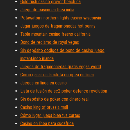
Gold rush casino grover beach ca
Juego de casino en línea india
Potawatomi northern lights casino wisconsin
Jugar juegos de tragamonedas hot penny
Table mountain casino fresno california
Bono de reclamo de royal vegas
Sin depósito códigos de bono de casino juego
instantáneo irlanda
Juegos de tragamonedas gratis vegas world
Cómo ganar en la ruleta europea en línea
Juegos en línea en casino
Lista de fusión de sc2 poker defence revolution
Sin depósito de poker con dinero real
Casino king of prussia mall
Cómo jugar juega bien tus cartas
Casino en línea para sudáfrica